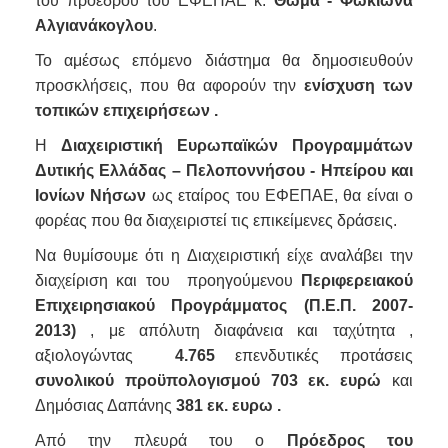
του προέδρου του ΕΦΕΠΑΕ κ.
Θωμά - Φωκίωνα
Αλγιανάκογλου
.
Το αμέσως επόμενο διάστημα θα δημοσιευθούν
προσκλήσεις, που θα αφορούν την
ενίσχυση των
τοπικών επιχειρήσεων .
Η
Διαχειριστική Ευρωπαϊκών Προγραμμάτων
Δυτικής Ελλάδας – Πελοποννήσου - Ηπείρου και
Ιονίων Νήσων
ως εταίρος του ΕΦΕΠΑΕ, θα είναι ο
φορέας που θα διαχειριστεί τις επικείμενες δράσεις.
Να θυμίσουμε ότι η Διαχειριστική είχε αναλάβει την
διαχείριση και του προηγούμενου
Περιφερειακού
Επιχειρησιακού Προγράμματος (Π.Ε.Π. 2007-
2013)
, με απόλυτη διαφάνεια και ταχύτητα ,
αξιολογώντας
4.765
επενδυτικές προτάσεις
συνολικού
προϋπολογισμού
703 εκ. ευρώ
και
Δημόσιας Δαπάνης
381 εκ. ευρω .
Από την πλευρά του ο
Πρόεδρος του