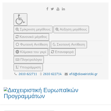
Σμίκρινση μεγέθους
Αύξηση μεγέθους
Κανονικό μέγεθος
Φωτεινή Αντίθεση
Σκοτεινή Αντίθεση
Κλίμακα του γκρί
Επαναφορά
Πληκτρολόγιο
Υπογράμμιση
2610 622711
2610 622714
efd@diaxeiristiki.gr