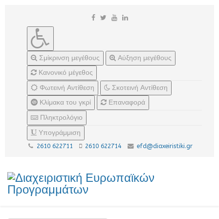
Σμίκρινση μεγέθους
Αύξηση μεγέθους
Κανονικό μέγεθος
Φωτεινή Αντίθεση
Σκοτεινή Αντίθεση
Κλίμακα του γκρί
Επαναφορά
Πληκτρολόγιο
Υπογράμμιση
2610 622711
2610 622714
efd@diaxeiristiki.gr