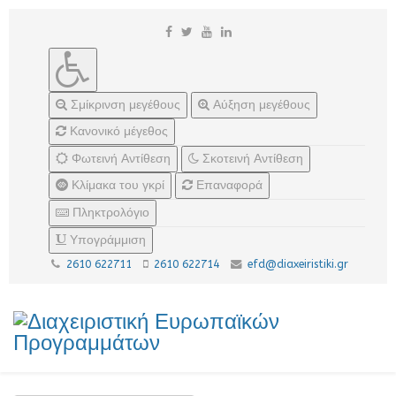
Σμίκρινση μεγέθους
Αύξηση μεγέθους
Κανονικό μέγεθος
Φωτεινή Αντίθεση
Σκοτεινή Αντίθεση
Κλίμακα του γκρί
Επαναφορά
Πληκτρολόγιο
Υπογράμμιση
2610 622711
2610 622714
efd@diaxeiristiki.gr