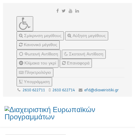
Σμίκρινση μεγέθους
Αύξηση μεγέθους
Κανονικό μέγεθος
Φωτεινή Αντίθεση
Σκοτεινή Αντίθεση
Κλίμακα του γκρί
Επαναφορά
Πληκτρολόγιο
Υπογράμμιση
2610 622711
2610 622714
efd@diaxeiristiki.gr