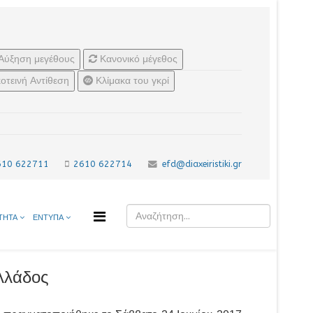
Αύξηση μεγέθους
Κανονικό μέγεθος
οτεινή Αντίθεση
Κλίμακα του γκρί
610 622711
2610 622714
efd@diaxeiristiki.gr
ΤΗΤΑ
ΕΝΤΥΠΑ
λλάδος