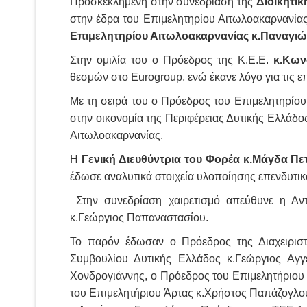
Προσκεκλημένη στην συνεδρίαση της
Διοικητι
στην έδρα του Επιμελητηρίου Αιτωλοακαρνανίας
Επιμελητηρίου Αιτωλοακαρνανίας κ.Παναγιώτ
Στην ομιλία του ο Πρόεδρος της Κ.Ε.Ε.
κ.Κων
θεσμών στο Eurogroup, ενώ έκανε λόγο για τις επ
Με τη σειρά του ο Πρόεδρος του Επιμελητηρίο
στην οικονομία της Περιφέρειας Δυτικής Ελλάδο
Αιτωλοακαρνανίας.
Η
Γενική Διευθύντρια του Φορέα κ.Μάγδα Π
έδωσε αναλυτικά στοιχεία υλοποίησης επενδυτικ
Στην συνεδρίαση χαιρετισμό απεύθυνε η Αντι
κ.Γεώργιος Παπαναστασίου.
Το παρόν έδωσαν ο Πρόεδρος της Διαχειρισ
Συμβουλίου Δυτικής Ελλάδος κ.Γεώργιος Αγ
Χονδρογιάννης, ο Πρόεδρος του Επιμελητήριου 
του Επιμελητήριου Άρτας κ.Χρήστος Παπάζογλο