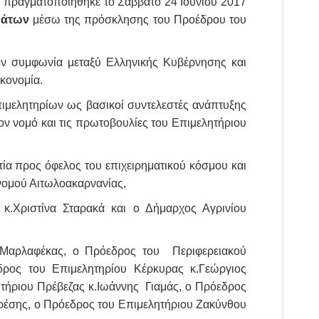
πραγματοποιήθηκε το Σάββατο 24 Ιουνίου 2017
μάτων
μέσω της πρόσκλησης του Προέδρου του
ν συμφωνία μεταξύ Ελληνικής Κυβέρνησης και
ικονομία.
ιμελητηρίων ως βασικοί συντελεστές ανάπτυξης
ον νομό και τις πρωτοβουλίες του Επιμελητήριου
ία προς όφελος του επιχειρηματικού κόσμου και
 νομού Αιτωλοακαρνανίας,
 κ.Χριστίνα Σταρακά και ο Δήμαρχος Αγρινίου
 Μαρλαφέκας, ο Πρόεδρος του Περιφερειακού
ρος του Επιμελητηρίου Κέρκυρας κ.Γεώργιος
ητήριου Πρέβεζας κ.Ιωάννης Γιαμάς, ο Πρόεδρος
ρέσης, ο Πρόεδρος του Επιμελητήριου Ζακύνθου