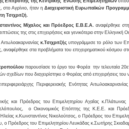
κής Επιτροπής της Κεντρικής Ένωσης Επιμελητηρίων
όπου 
, στο Αγρίνιο, ήταν η
Διαχειριστική Ευρωπαϊκών Προγραμ
η Τσιχριτζή.
σταντίνος Μίχαλος και Πρόεδρος Ε.Β.Ε.Α.
αναφέρθηκε στη
ιπτώσεις της στις επιχειρήσεις και γενικότερα στην Ελληνική Ο
υ Αιτωλοακαρνανίας
κ.Τσιχριτζής
υπογράμμισε το ρόλο των Επ
ς, αναφέρθηκε στα προβλήματα του επιχειρηματικού κόσμου στ
ετροπούλου
παρουσίασε το έργο του Φορέα την τελευταία 20ετ
ών σχεδίων που διαχειρίστηκε ο Φορέας από επιχειρήσεις του
περιφερειάρχης Περιφερειακής Ενότητας Αιτωλοακαρνανίας
τικής και Πρόεδρος του Επιμελητηρίου Αχαΐας κ.Πλάτωνας
γελόπουλος, ο Οικονομικός Επόπτης της Κ.Ε.Ε. και Πρόεδ
Ηλείας κ.Κωνσταντίνος Νικολούτσος, ο Πρόεδρος του Επιμελ
υ, ο Πρόεδρος του Επιμελητηρίου Λευκάδας κ.Σωτήρης Σκιαδα