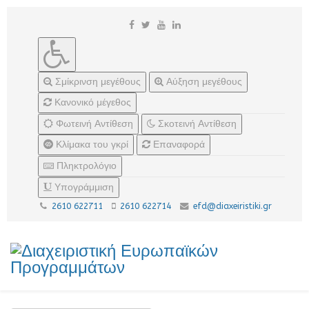
Σμίκρινση μεγέθους
Αύξηση μεγέθους
Κανονικό μέγεθος
Φωτεινή Αντίθεση
Σκοτεινή Αντίθεση
Κλίμακα του γκρί
Επαναφορά
Πληκτρολόγιο
Υπογράμμιση
2610 622711
2610 622714
efd@diaxeiristiki.gr