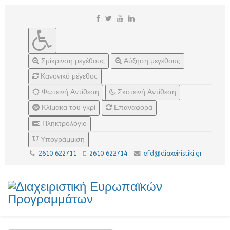
Σμίκρινση μεγέθους
Αύξηση μεγέθους
Κανονικό μέγεθος
Φωτεινή Αντίθεση
Σκοτεινή Αντίθεση
Κλίμακα του γκρί
Επαναφορά
Πληκτρολόγιο
Υπογράμμιση
2610 622711
2610 622714
efd@diaxeiristiki.gr