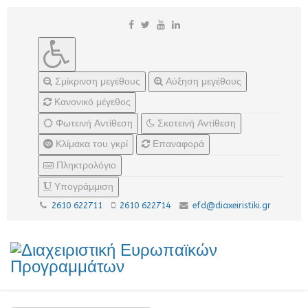
Σμίκρινση μεγέθους
Αύξηση μεγέθους
Κανονικό μέγεθος
Φωτεινή Αντίθεση
Σκοτεινή Αντίθεση
Κλίμακα του γκρί
Επαναφορά
Πληκτρολόγιο
Υπογράμμιση
2610 622711
2610 622714
efd@diaxeiristiki.gr