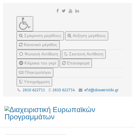
Σμίκρινση μεγέθους
Αύξηση μεγέθους
Κανονικό μέγεθος
Φωτεινή Αντίθεση
Σκοτεινή Αντίθεση
Κλίμακα του γκρί
Επαναφορά
Πληκτρολόγιο
Υπογράμμιση
2610 622711
2610 622714
efd@diaxeiristiki.gr