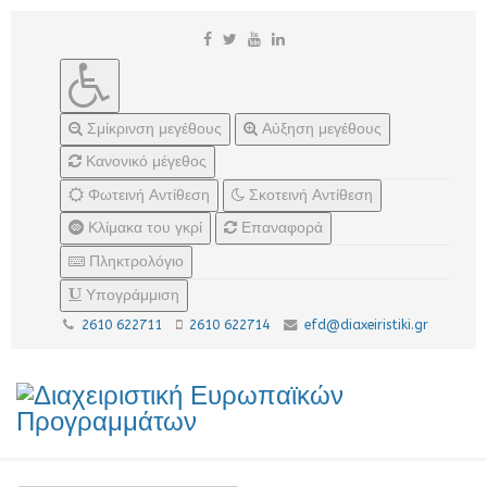
Σμίκρινση μεγέθους
Αύξηση μεγέθους
Κανονικό μέγεθος
Φωτεινή Αντίθεση
Σκοτεινή Αντίθεση
Κλίμακα του γκρί
Επαναφορά
Πληκτρολόγιο
Υπογράμμιση
2610 622711
2610 622714
efd@diaxeiristiki.gr