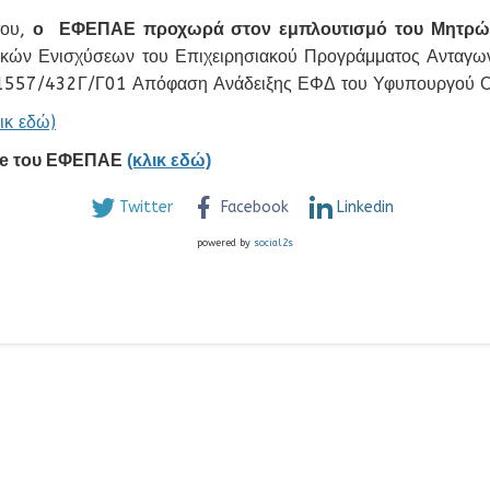
του,
ο ΕΦΕΠΑΕ προχωρά στον εμπλουτισμό του Μητρώ
κών Ενισχύσεων του Επιχειρησιακού Προγράμματος Ανταγωνισ
557/432Γ/Γ01 Απόφαση Ανάδειξης ΕΦΔ του Υφυπουργού Οικ
λικ εδώ)
site του ΕΦΕΠΑΕ
(κλικ εδώ)
Twitter
Facebook
Linkedin
powered by
social2s