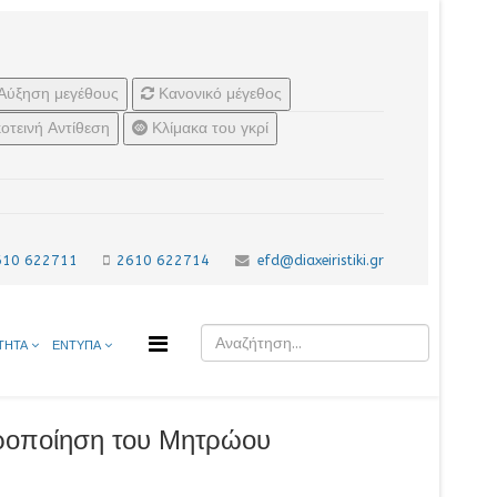
Αύξηση μεγέθους
Κανονικό μέγεθος
οτεινή Αντίθεση
Κλίμακα του γκρί
610 622711
2610 622714
efd@diaxeiristiki.gr
ΤΗΤΑ
ΕΝΤΥΠΑ
ιροποίηση του Μητρώου