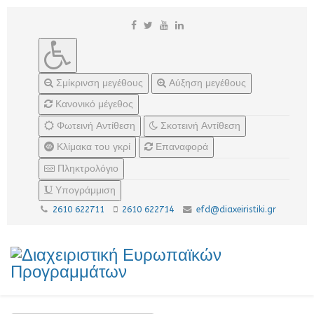
Σμίκρινση μεγέθους
Αύξηση μεγέθους
Κανονικό μέγεθος
Φωτεινή Αντίθεση
Σκοτεινή Αντίθεση
Κλίμακα του γκρί
Επαναφορά
Πληκτρολόγιο
Υπογράμμιση
2610 622711
2610 622714
efd@diaxeiristiki.gr