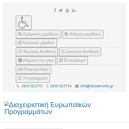
Σμίκρινση μεγέθους
Αύξηση μεγέθους
Κανονικό μέγεθος
Φωτεινή Αντίθεση
Σκοτεινή Αντίθεση
Κλίμακα του γκρί
Επαναφορά
Πληκτρολόγιο
Υπογράμμιση
2610 622711
2610 622714
efd@diaxeiristiki.gr