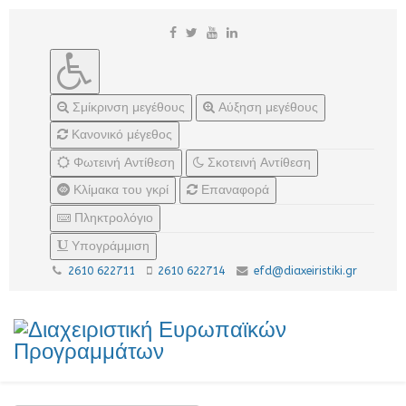
Σμίκρινση μεγέθους
Αύξηση μεγέθους
Κανονικό μέγεθος
Φωτεινή Αντίθεση
Σκοτεινή Αντίθεση
Κλίμακα του γκρί
Επαναφορά
Πληκτρολόγιο
Υπογράμμιση
2610 622711
2610 622714
efd@diaxeiristiki.gr