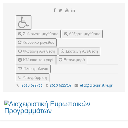
Σμίκρινση μεγέθους
Αύξηση μεγέθους
Κανονικό μέγεθος
Φωτεινή Αντίθεση
Σκοτεινή Αντίθεση
Κλίμακα του γκρί
Επαναφορά
Πληκτρολόγιο
Υπογράμμιση
2610 622711
2610 622714
efd@diaxeiristiki.gr