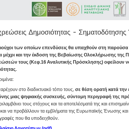
ρεώσεις Δημοσιότητας - Σηματοδότησης
αιούχοι των οποίων επενδύσεις θα υπαχθούν στη παρούσα 
αι μέχρι και την έκδοση της Βεβαίωσης Ολοκλήρωσης της 
ώσεών τους (Κεφ.16 Αναλυτικής Πρόσκλησης) οφείλουν 
ότητας.
ριμένα:
αρέχουν στο διαδικτυακό τόπο τους,
σε θέση ορατή κατά την 
όνης μιας ψηφιακής συσκευής, σύντομη περιγραφή της πρά
ιλαμβάνει τους στόχους και τα αποτελέσματά της και επισημαί
, και να προβάλλουν τα εμβλήματα της Ευρωπαϊκής Ένωσης και 
γραφές που θα υποδειχθούν.
λαίσιο Λογοτύπων (pdf)