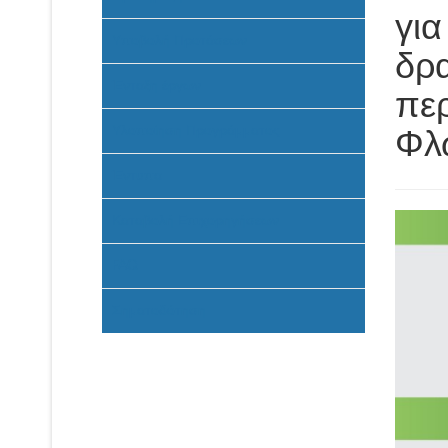
για
Υποβολή Προτάσεων
δρα
Ένταξη έργων
περ
Υλοποίηση Προγράμματος
Φλ
Έντυπα
Καταβολή Επιχορηγήσεων
FAQ
Σηματοδότηση