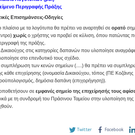
είμενο Περιγραφής Πράξης
ικές Επισημάνσεις-Οδηγίες
ο πλαίσιο με τα λογότυπα θα πρέπει να αναρτηθεί σε
ορατό
σημε
έντρο)
χωρίς
ο χρήστης να προβεί σε κύλιση, όπου πατώντας πά
εριγραφή της πράξης.
 Δικαιούχος στις κατηγορίες δαπανών που υλοποίησε αναγράφ
λοποίησε στο επενδυτικό τους σχέδιο.
 συμπλήρωση των κενών σημείων (….) θα πρέπει να συμπληρών
ης κάθε επιχείρησης (ονομασία Δικαιούχου, τόπος (ΠΕ Κοζάνη
ροϋπολογισμός, δημόσια δαπάνη (επιχορήγηση)).
οποθετήσουν σε
εμφανές σημείο της επιχείρησής τους αφίσα
ικά με τη συνδρομή του Πράσινου Ταμείου στην υλοποίηση της
χθούν.
Twitter
Facebook