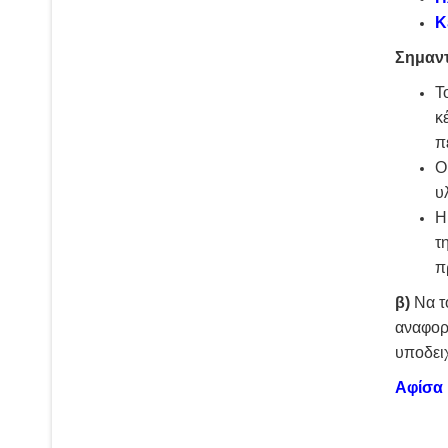
Κ
Σημαντ
Τ
κ
π
Ο
υ
Η
τ
π
β)
Να τ
αναφορ
υποδει
Αφίσα