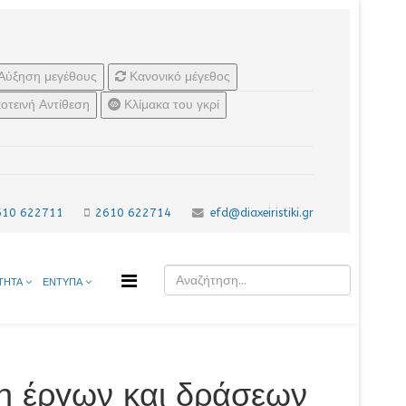
Αύξηση μεγέθους
Κανονικό μέγεθος
οτεινή Αντίθεση
Κλίμακα του γκρί
610 622711
2610 622714
efd@diaxeiristiki.gr
ΤΗΤΑ
ΕΝΤΥΠΑ
η έργων και δράσεων