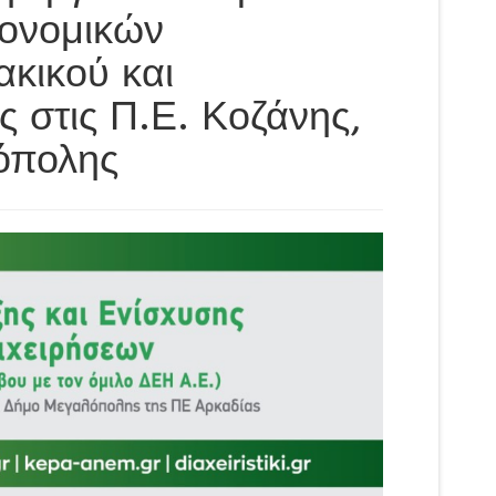
κονομικών
κικού και
 στις Π.Ε. Κοζάνης,
όπολης