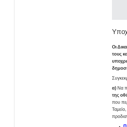
Υποχ
Οι Δικ
τους κ
υποχρε
δημοσι
Συγκεκ
α)
Να π
της οθ
που περ
Ταμείο
προδια
Π