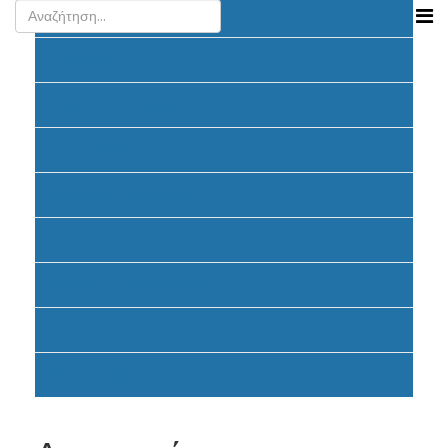
Ανακοινώσεις
Προκήρυξη
Υποβολή Προτάσεων
Ένταξη έργων
Υλοποίηση Προγράμματος
Έντυπα
Καταβολή Επιχορηγήσεων
FAQ
Σηματοδότηση