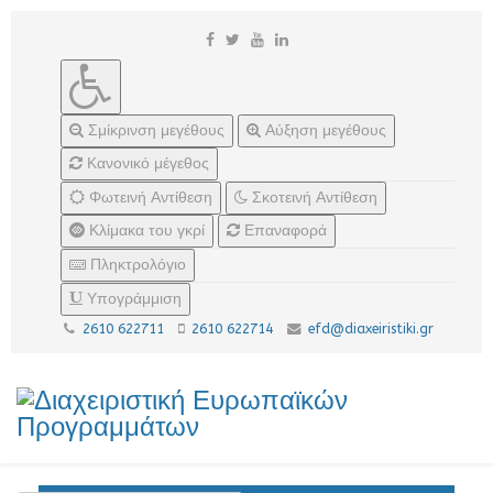
Σμίκρινση μεγέθους
Αύξηση μεγέθους
Κανονικό μέγεθος
Φωτεινή Αντίθεση
Σκοτεινή Αντίθεση
Κλίμακα του γκρί
Επαναφορά
Πληκτρολόγιο
Υπογράμμιση
2610 622711
2610 622714
efd@diaxeiristiki.gr