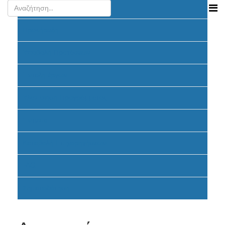
Ανακοινώσεις
Προκήρυξη
Υποβολή Προτάσεων
Ένταξη έργων
Υλοποίηση Προγράμματος
Έντυπα
Καταβολή Επιχορηγήσεων
FAQ
Σηματοδότηση