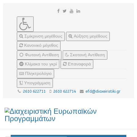
Σμίκρινση μεγέθους
Αύξηση μεγέθους
Κανονικό μέγεθος
Φωτεινή Αντίθεση
Σκοτεινή Αντίθεση
Κλίμακα του γκρί
Επαναφορά
Πληκτρολόγιο
Υπογράμμιση
2610 622711
2610 622714
efd@diaxeiristiki.gr