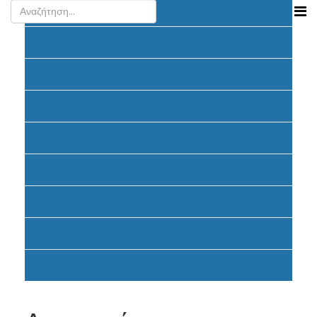
Ανακοινώσεις
Προκήρυξη
Υποβολή Προτάσεων
Ένταξη έργων
Υλοποίηση Προγράμματος
Έντυπα
Καταβολή Επιχορηγήσεων
FAQ
Σηματοδότηση