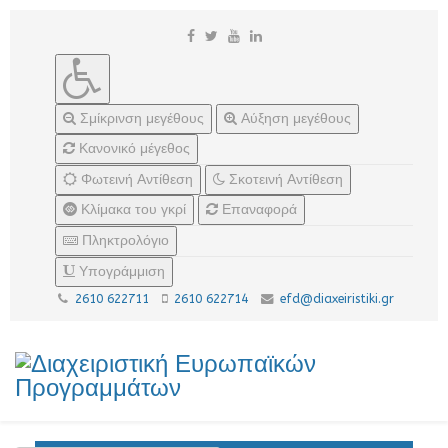
Σμίκρινση μεγέθους
Αύξηση μεγέθους
Κανονικό μέγεθος
Φωτεινή Αντίθεση
Σκοτεινή Αντίθεση
Κλίμακα του γκρί
Επαναφορά
Πληκτρολόγιο
Υπογράμμιση
2610 622711
2610 622714
efd@diaxeiristiki.gr