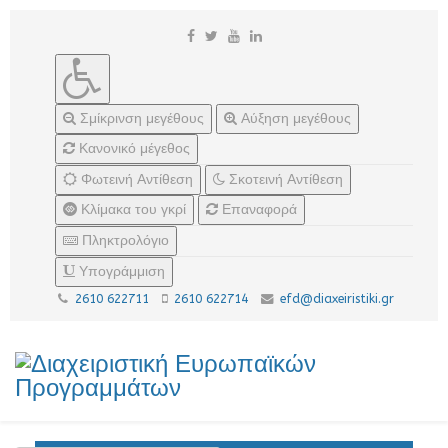
Σμίκρινση μεγέθους
Αύξηση μεγέθους
Κανονικό μέγεθος
Φωτεινή Αντίθεση
Σκοτεινή Αντίθεση
Κλίμακα του γκρί
Επαναφορά
Πληκτρολόγιο
Υπογράμμιση
2610 622711
2610 622714
efd@diaxeiristiki.gr