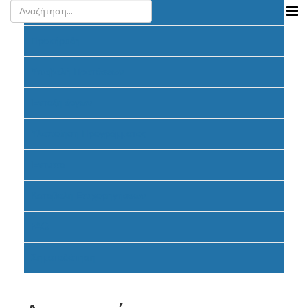
Ανακοινώσεις
Προκήρυξη
Υποβολή Προτάσεων
Ένταξη έργων
Υλοποίηση Προγράμματος
Έντυπα
Καταβολή Επιχορηγήσεων
FAQ
Σηματοδότηση