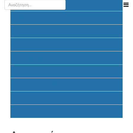
Ανακοινώσεις
Προκήρυξη
Υποβολή Προτάσεων
Ένταξη έργων
Υλοποίηση Προγράμματος
Έντυπα
Καταβολή Επιχορηγήσεων
FAQ
Σηματοδότηση