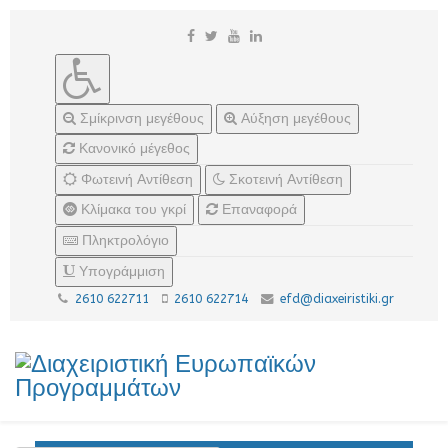
Σμίκρινση μεγέθους
Αύξηση μεγέθους
Κανονικό μέγεθος
Φωτεινή Αντίθεση
Σκοτεινή Αντίθεση
Κλίμακα του γκρί
Επαναφορά
Πληκτρολόγιο
Υπογράμμιση
2610 622711
2610 622714
efd@diaxeiristiki.gr