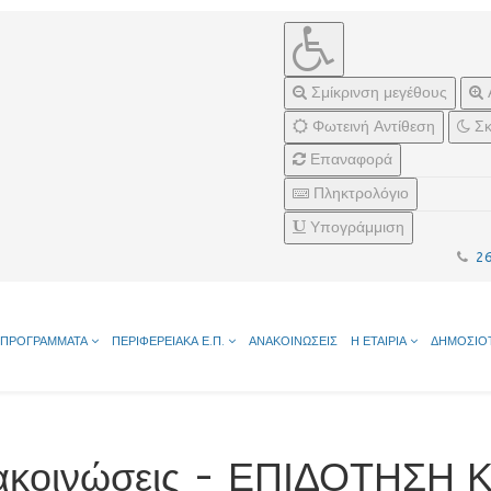
Σμίκρινση μεγέθους
Φωτεινή Αντίθεση
Σκ
Επαναφορά
Πληκτρολόγιο
Υπογράμμιση
2
ΠΡΟΓΡΑΜΜΑΤΑ
ΠΕΡΙΦΕΡΕΙΑΚΑ Ε.Π.
ΑΝΑΚΟΙΝΩΣΕΙΣ
Η ΕΤΑΙΡΙΑ
ΔΗΜΟΣΙΟ
ακοινώσεις - ΕΠΙΔΟΤΗΣΗ