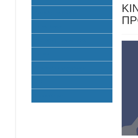
ΚΙ
Υποβολή Προτάσεων
ΠΡ
Ένταξη έργων
Υλοποίηση Προγράμματος
Έντυπα
Καταβολή Επιχορηγήσεων
FAQ
Σηματοδότηση