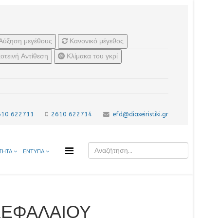
Αύξηση μεγέθους
Κανονικό μέγεθος
οτεινή Αντίθεση
Κλίμακα του γκρί
610 622711
2610 622714
efd@diaxeiristiki.gr
ΤΗΤΑ
ΕΝΤΥΠΑ
 ΚΕΦΑΛΑΙΟΥ