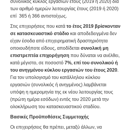
συνολικός κύκλος εργασιών έτους (2019 ή 2020) δια
των αριθμό ημερών λειτουργίας έτους (2019 ή 2020)
επί 365 ή 366 αντιστοίχως.
Στις επιχειρήσεις που κατά
το έτος 2019 βρίσκονταν
σε κατασκευαστικό στάδιο
και αποδεδειγμένα δεν
είχαν έσοδα από επιχειρηματική δραστηριότητα
οποιουδήποτε είδους, αποδίδεται
συνολική μη
επιστρεπτέα επιχορήγηση
που δύναται να ανέλθει,
κατά μέγιστο, σε ποσοστό
7%, επί του συνολικού ή
του ανηγμένου κύκλου εργασιών
του έτους 2020
.
Για τον υπολογισμό του κατάλληλου κύκλου
εργασιών (συνολικός ή ανηγμένος) λαμβάνεται
υπόψη η ημερομηνία της εκ νέου λειτουργίας τους
(πρώτη ημέρα εσόδων) εντός του 2020 μετά την
ολοκλήρωση του κατασκευαστικού σταδίου.
Βασικές Προϋποθέσεις Συμμετοχής
Οι επιχειρήσεις θα πρέπει, μεταξύ άλλων, να