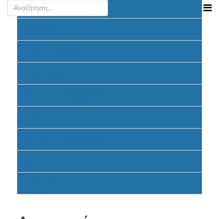
Ανακοινώσεις
Προκήρυξη
Υποβολή Προτάσεων
Ένταξη έργων
Υλοποίηση Προγράμματος
Έντυπα
Καταβολή Επιχορηγήσεων
FAQ
Σηματοδότηση