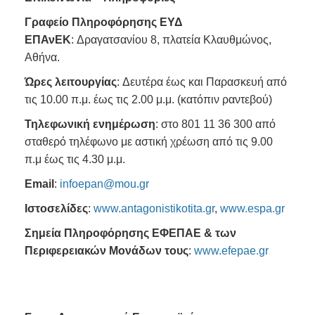
Γραφείο Πληροφόρησης ΕΥΔ
ΕΠΑνΕΚ
: Δραγατσανίου 8, πλατεία Κλαυθμώνος,
Αθήνα.
Ώρες λειτουργίας
: Δευτέρα έως και Παρασκευή από
τις 10.00 π.μ. έως τις 2.00 μ.μ. (κατόπιν ραντεβού)
Τηλεφωνική ενημέρωση
: στο 801 11 36 300 από
σταθερό τηλέφωνο με αστική χρέωση από τις 9.00
π.μ έως τις 4.30 μ.μ.
Εmail
:
infoepan@mou.gr
Ιστοσελίδες
:
www.antagonistikotita.gr
,
www.espa.gr
Σημεία Πληροφόρησης ΕΦΕΠΑΕ & των
Περιφερειακών Μονάδων τους
:
www.efepae.gr