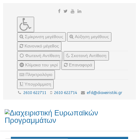
Σμίκρινση μεγέθους
Αύξηση μεγέθους
Κανονικό μέγεθος
Φωτεινή Αντίθεση
Σκοτεινή Αντίθεση
Κλίμακα του γκρί
Επαναφορά
Πληκτρολόγιο
Υπογράμμιση
2610 622711
2610 622714
efd@diaxeiristiki.gr