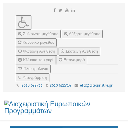
Σμίκρινση μεγέθους
Αύξηση μεγέθους
Κανονικό μέγεθος
Φωτεινή Αντίθεση
Σκοτεινή Αντίθεση
Κλίμακα του γκρί
Επαναφορά
Πληκτρολόγιο
Υπογράμμιση
2610 622711
2610 622714
efd@diaxeiristiki.gr