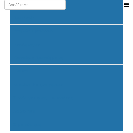
Ανακοινώσεις
Προκήρυξη
Υποβολή Προτάσεων
Ένταξη έργων
Υλοποίηση Προγράμματος
Έντυπα
Καταβολή Επιχορηγήσεων
Συχνές ερωτήσεις - απαντήσεις
Αξιολόγηση
Σηματοδότηση