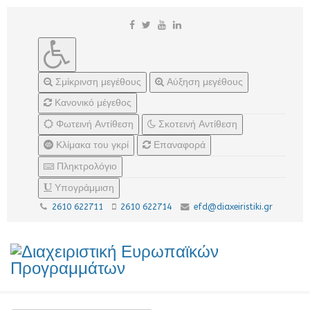
Σμίκρινση μεγέθους
Αύξηση μεγέθους
Κανονικό μέγεθος
Φωτεινή Αντίθεση
Σκοτεινή Αντίθεση
Κλίμακα του γκρί
Επαναφορά
Πληκτρολόγιο
Υπογράμμιση
2610 622711
2610 622714
efd@diaxeiristiki.gr