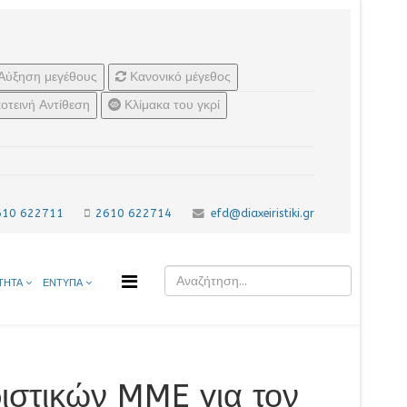
Αύξηση μεγέθους
Κανονικό μέγεθος
οτεινή Αντίθεση
Κλίμακα του γκρί
610 622711
2610 622714
efd@diaxeiristiki.gr
ΤΗΤΑ
ΕΝΤΥΠΑ
ιστικών MME για τον