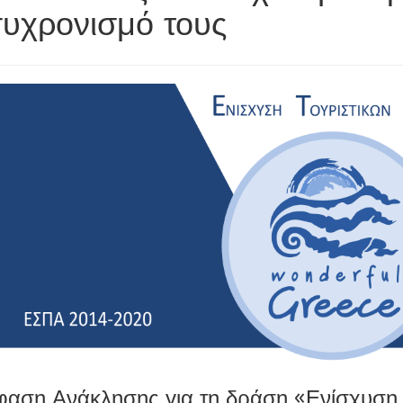
συχρονισμό τους
αση Ανάκλησης για τη δράση «Ενίσχυση 