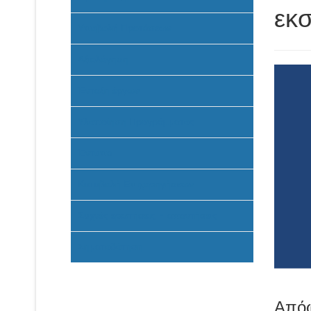
εκ
Υποβολή Προτάσεων
Αξιολόγηση
Ένταξη έργων
Υλοποίηση Προγράμματος
Έντυπα
Καταβολή Επιχορηγήσεων
Συχνές ερωτήσεις - απαντήσεις
Σηματοδότηση
Απόφ