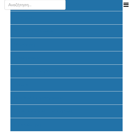
Ανακοινώσεις
Προκήρυξη
Υποβολή Προτάσεων
Αξιολόγηση
Ένταξη έργων
Υλοποίηση Προγράμματος
Έντυπα
Καταβολή Επιχορηγήσεων
Συχνές ερωτήσεις - απαντήσεις
Σηματοδότηση