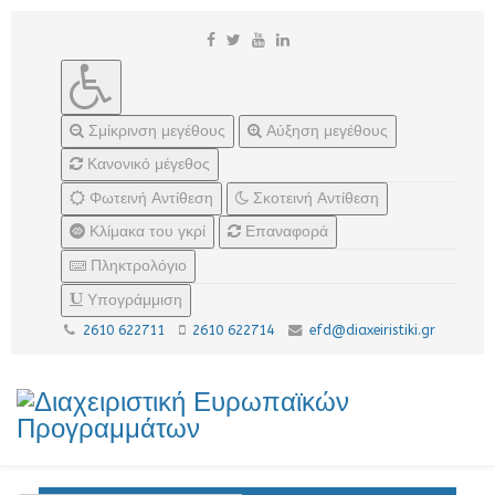
Σμίκρινση μεγέθους
Αύξηση μεγέθους
Κανονικό μέγεθος
Φωτεινή Αντίθεση
Σκοτεινή Αντίθεση
Κλίμακα του γκρί
Επαναφορά
Πληκτρολόγιο
Υπογράμμιση
2610 622711
2610 622714
efd@diaxeiristiki.gr