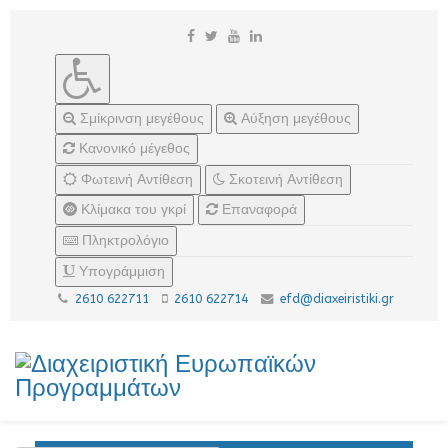
Σμίκρινση μεγέθους
Αύξηση μεγέθους
Κανονικό μέγεθος
Φωτεινή Αντίθεση
Σκοτεινή Αντίθεση
Κλίμακα του γκρί
Επαναφορά
Πληκτρολόγιο
Υπογράμμιση
2610 622711
2610 622714
efd@diaxeiristiki.gr