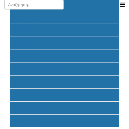
Ανακοινώσεις
Προκήρυξη
Υποβολή Προτάσεων
Αξιολόγηση
Ένταξη έργων
Υλοποίηση Προγράμματος
Έντυπα
Καταβολή Επιχορηγήσεων
Συχνές ερωτήσεις - απαντήσεις
Σηματοδότηση