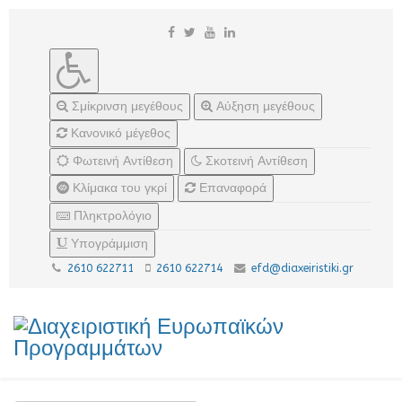
Σμίκρινση μεγέθους
Αύξηση μεγέθους
Κανονικό μέγεθος
Φωτεινή Αντίθεση
Σκοτεινή Αντίθεση
Κλίμακα του γκρί
Επαναφορά
Πληκτρολόγιο
Υπογράμμιση
2610 622711
2610 622714
efd@diaxeiristiki.gr