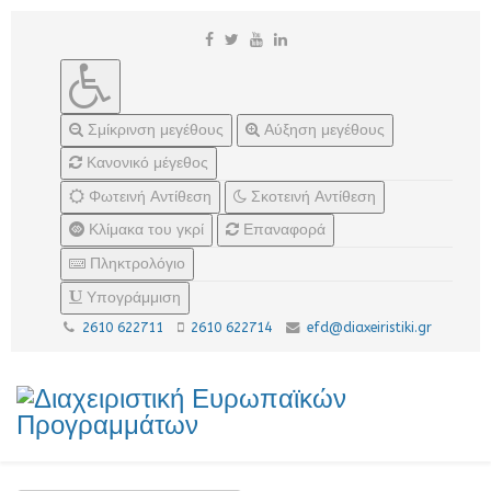
Σμίκρινση μεγέθους
Αύξηση μεγέθους
Κανονικό μέγεθος
Φωτεινή Αντίθεση
Σκοτεινή Αντίθεση
Κλίμακα του γκρί
Επαναφορά
Πληκτρολόγιο
Υπογράμμιση
2610 622711
2610 622714
efd@diaxeiristiki.gr